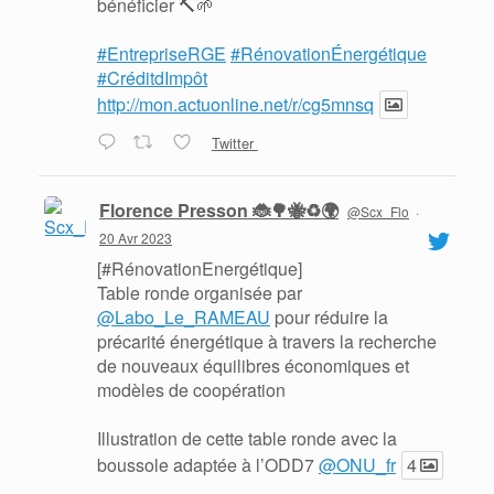
bénéficier 🔨🌱
#EntrepriseRGE
#RénovationÉnergétique
#CréditdImpôt
http://mon.actuonline.net/r/cg5mnsq
Twitter
Florence Presson 🐞🌳🐝♻️🌍
@Scx_Flo
·
20 Avr 2023
[#RénovationEnergétique]
Table ronde organisée par
@Labo_Le_RAMEAU
pour réduire la
précarité énergétique à travers la recherche
de nouveaux équilibres économiques et
modèles de coopération
Illustration de cette table ronde avec la
boussole adaptée à l’ODD7
@ONU_fr
4