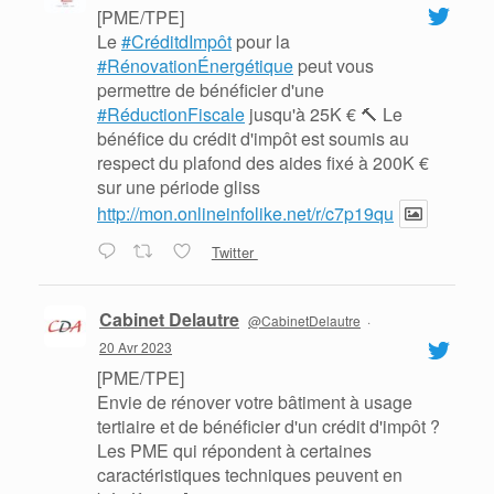
[PME/TPE]
Le
#CréditdImpôt
pour la
#RénovationÉnergétique
peut vous
permettre de bénéficier d'une
#RéductionFiscale
jusqu'à 25K € 🔨 Le
bénéfice du crédit d'impôt est soumis au
respect du plafond des aides fixé à 200K €
sur une période gliss
http://mon.onlineinfolike.net/r/c7p19qu
Twitter
Cabinet Delautre
@CabinetDelautre
·
20 Avr 2023
[PME/TPE]
Envie de rénover votre bâtiment à usage
tertiaire et de bénéficier d'un crédit d'impôt ?
Les PME qui répondent à certaines
caractéristiques techniques peuvent en