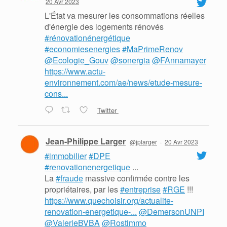
20 Avr 2023
L'État va mesurer les consommations réelles
d'énergie des logements rénovés
#rénovationénergétique
#economiesenergies
#MaPrimeRenov
@Ecologie_Gouv
@sonergia
@FAnnamayer
https://www.actu-
environnement.com/ae/news/etude-mesure-
cons...
Twitter
Jean-Philippe Larger
@jplarger
·
20 Avr 2023
#immobilier
#DPE
#renovationenergetique
...
La
#fraude
massive confirmée contre les
propriétaires, par les
#entreprise
#RGE
!!!
https://www.quechoisir.org/actualite-
renovation-energetique-...
@DemersonUNPI
@ValerieBVBA
@Rostimmo