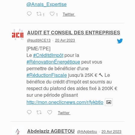
@Anais_Expertise
1
1
Twitter
AUDIT ET CONSEIL DES ENTREPRISES
@auditACE13
·
20 Avr 2023
[PME/TPE]
Le
#CréditdImpôt
pour la
#RénovationÉnergétique
peut vous
permettre de bénéficier d'une
#RéductionFiscale
jusqu'à 25K € 🔨 Le
bénéfice du crédit d'impôt est soumis au
respect du plafond des aides fixé à 200K €
sur une période glissant
http://mon.oneclicnews.com/r/fykbtlo
Twitter
Abdelaziz AGBETOU
@AAgbetou
·
20 Avr 2023