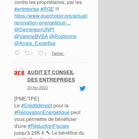
contre les propriétaires, par les
#entreprise
#RGE
!!!
https://www.quechoisir.org/actualite-
renovation-energetique-...
@DemersonUNPI
@ValerieBVBA
@Rostimmo
@Anais_Expertise
1
1
Twitter
AUDIT ET CONSEIL
DES ENTREPRISES
20 Avr 2023
[PME/TPE]
Le
#CréditdImpôt
pour la
#RénovationÉnergétique
peut
vous permettre de bénéficier
d'une
#RéductionFiscale
jusqu'à 25K € 🔨 Le bénéfice du