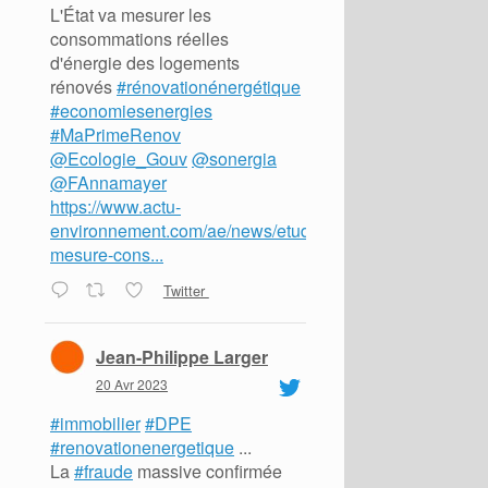
L'État va mesurer les
consommations réelles
d'énergie des logements
rénovés
#rénovationénergétique
#economiesenergies
#MaPrimeRenov
@Ecologie_Gouv
@sonergia
@FAnnamayer
https://www.actu-
environnement.com/ae/news/etude-
mesure-cons...
Twitter
Jean-Philippe Larger
20 Avr 2023
#immobilier
#DPE
#renovationenergetique
...
La
#fraude
massive confirmée