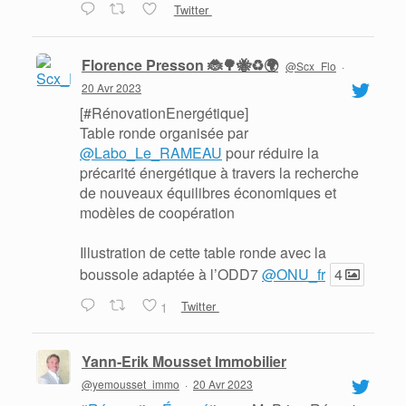
Twitter
Florence Presson 🐞🌳🐝♻️🌍
@Scx_Flo
·
20 Avr 2023
[#RénovationEnergétique]
Table ronde organisée par
@Labo_Le_RAMEAU
pour réduire la
précarité énergétique à travers la recherche
de nouveaux équilibres économiques et
modèles de coopération
Illustration de cette table ronde avec la
boussole adaptée à l’ODD7
@ONU_fr
4
1
Twitter
Yann-Erik Mousset Immobilier
@yemousset_immo
·
20 Avr 2023