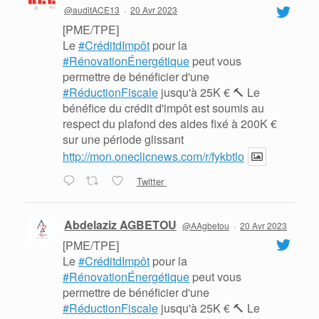
@auditACE13
·
20 Avr 2023
[PME/TPE]
Le
#CréditdImpôt
pour la
#RénovationÉnergétique
peut vous
permettre de bénéficier d'une
#RéductionFiscale
jusqu'à 25K € 🔨 Le
bénéfice du crédit d'impôt est soumis au
respect du plafond des aides fixé à 200K €
sur une période glissant
http://mon.oneclicnews.com/r/fykbtlo
Twitter
Abdelaziz AGBETOU
@AAgbetou
·
20 Avr 2023
[PME/TPE]
Le
#CréditdImpôt
pour la
#RénovationÉnergétique
peut vous
permettre de bénéficier d'une
#RéductionFiscale
jusqu'à 25K € 🔨 Le