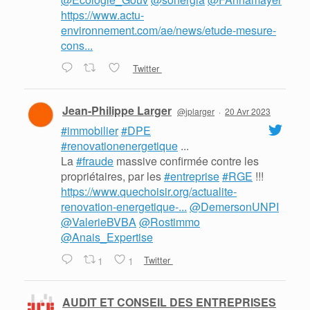
https://www.actu-
environnement.com/ae/news/etude-mesure-
cons...
Twitter
Jean-Philippe Larger
@jplarger
·
20 Avr 2023
#immobilier
#DPE
#renovationenergetique
...
La
#fraude
massive confirmée contre les
propriétaires, par les
#entreprise
#RGE
!!!
https://www.quechoisir.org/actualite-
renovation-energetique-...
@DemersonUNPI
@ValerieBVBA
@Rostimmo
@Anais_Expertise
1
1
Twitter
AUDIT ET CONSEIL DES ENTREPRISES