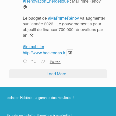
#RénovationÉnergétique
: MaPrimeRénov'
🏠
Le budget de
#MaPrimeRénov
va augmenter
sur l'année 2023 ! Le gouvernement a pour
objectif de financer 700 000 rénovations par
an. 🛠
#Immobilier
http://www.haciendas.fr
Twitter
Load More...
Isolation Habitats, la garantie des résultats !
Experts en isolation thermique à proximité !