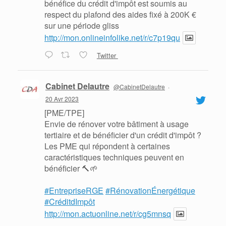
bénéfice du crédit d'impôt est soumis au
respect du plafond des aides fixé à 200K €
sur une période gliss
http://mon.onlineinfolike.net/r/c7p19qu
Twitter
Cabinet Delautre
@CabinetDelautre
·
20 Avr 2023
[PME/TPE]
Envie de rénover votre bâtiment à usage
tertiaire et de bénéficier d'un crédit d'impôt ?
Les PME qui répondent à certaines
caractéristiques techniques peuvent en
bénéficier 🔨🌱
#EntrepriseRGE
#RénovationÉnergétique
#CréditdImpôt
http://mon.actuonline.net/r/cg5mnsq