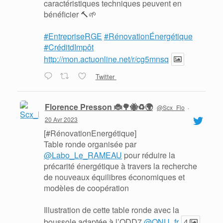
caractéristiques techniques peuvent en
bénéficier 🔨🌱
#EntrepriseRGE
#RénovationÉnergétique
#CréditdImpôt
http://mon.actuonline.net/r/cg5mnsq
Twitter
Florence Presson 🐞🌳🐝♻️🌍
@Scx_Flo
·
20 Avr 2023
[#RénovationEnergétique]
Table ronde organisée par
@Labo_Le_RAMEAU
pour réduire la
précarité énergétique à travers la recherche
de nouveaux équilibres économiques et
modèles de coopération
Illustration de cette table ronde avec la
boussole adaptée à l’ODD7
@ONU_fr
4