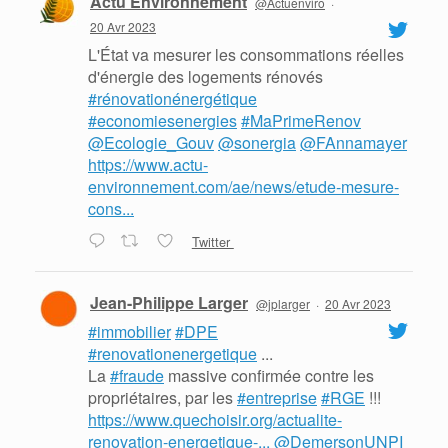
Actu Environnement
@Actuenviro
·
20 Avr 2023
L'État va mesurer les consommations réelles
d'énergie des logements rénovés
#rénovationénergétique
#economiesenergies
#MaPrimeRenov
@Ecologie_Gouv
@sonergia
@FAnnamayer
https://www.actu-
environnement.com/ae/news/etude-mesure-
cons...
Twitter
Jean-Philippe Larger
@jplarger
·
20 Avr 2023
#immobilier
#DPE
#renovationenergetique
...
La
#fraude
massive confirmée contre les
propriétaires, par les
#entreprise
#RGE
!!!
https://www.quechoisir.org/actualite-
renovation-energetique-...
@DemersonUNPI