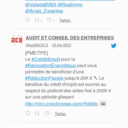
@ValerieBVBA
@Rostimmo
@Anais_Expertise
1
1
Twitter
AUDIT ET CONSEIL DES ENTREPRISES
@auditACE13
·
20 Avr 2023
[PME/TPE]
Le
#CréditdImpôt
pour la
#RénovationÉnergétique
peut vous
permettre de bénéficier d'une
#RéductionFiscale
jusqu'à 25K € 🔨 Le
bénéfice du crédit d'impôt est soumis au
respect du plafond des aides fixé à 200K €
sur une période glissant
http://mon.oneclicnews.com/r/fykbtlo
Twitter