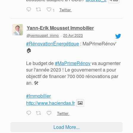
1
Twitter
Yann-Erik Mousset Immobilier
@yemousset_immo
·
20 Avr 2023
#RénovationÉnergétique
: MaPrimeRénov'
🏠
Le budget de
#MaPrimeRénov
va augmenter
sur l'année 2023 ! Le gouvernement a pour
objectif de financer 700 000 rénovations par
an. 🛠
#Immobilier
http://www.haciendas.fr
Twitter
Load More...