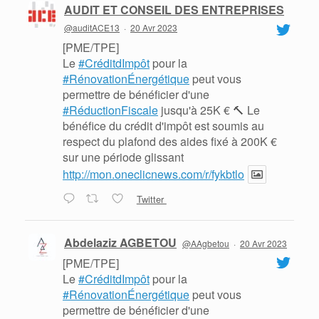
AUDIT ET CONSEIL DES ENTREPRISES
@auditACE13
·
20 Avr 2023
[PME/TPE]
Le
#CréditdImpôt
pour la
#RénovationÉnergétique
peut vous
permettre de bénéficier d'une
#RéductionFiscale
jusqu'à 25K € 🔨 Le
bénéfice du crédit d'impôt est soumis au
respect du plafond des aides fixé à 200K €
sur une période glissant
http://mon.oneclicnews.com/r/fykbtlo
Twitter
Abdelaziz AGBETOU
@AAgbetou
·
20 Avr 2023
[PME/TPE]
Le
#CréditdImpôt
pour la
#RénovationÉnergétique
peut vous
permettre de bénéficier d'une