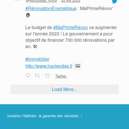
@yemousset_immo
·
20 Avr 2023
#RénovationÉnergétique
: MaPrimeRénov'
🏠
Le budget de
#MaPrimeRénov
va augmenter
sur l'année 2023 ! Le gouvernement a pour
objectif de financer 700 000 rénovations par
an. 🛠
#Immobilier
http://www.haciendas.fr
Twitter
Load More...
Isolation Habitats, la garantie des résultats !