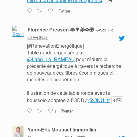
http://mon.actuonline.net/r/cg5mnsq
Twitter
Florence Presson 🐞🌳🐝♻️🌍
@Scx_Flo
·
20 Avr 2023
[#RénovationEnergétique]
Table ronde organisée par
@Labo_Le_RAMEAU
pour réduire la
précarité énergétique à travers la recherche
de nouveaux équilibres économiques et
modèles de coopération
Illustration de cette table ronde avec la
boussole adaptée à l’ODD7
@ONU_fr
4
1
Twitter
Yann-Erik Mousset Immobilier