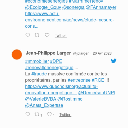
#economiesenergies
#MaPrimeRenov
@Ecologie_Gouv
@sonergia
@FAnnamayer
https://www.actu-
environnement.com/ae/news/etude-mesure-
cons...
Twitter
Jean-Philippe Larger
@jplarger
·
20 Avr 2023
#immobilier
#DPE
#renovationenergetique
...
La
#fraude
massive confirmée contre les
propriétaires, par les
#entreprise
#RGE
!!!
https://www.quechoisir.org/actualite-
renovation-energetique-...
@DemersonUNPI
@ValerieBVBA
@Rostimmo
@Anais_Expertise
1
1
Twitter