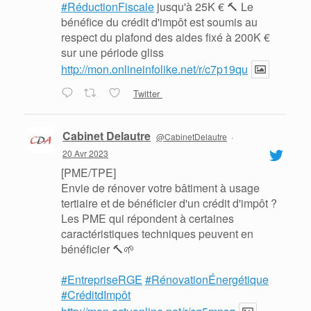
#RéductionFiscale
jusqu'à 25K € 🔨 Le
bénéfice du crédit d'impôt est soumis au
respect du plafond des aides fixé à 200K €
sur une période gliss
http://mon.onlineinfolike.net/r/c7p19qu
Twitter
Cabinet Delautre
@CabinetDelautre
·
20 Avr 2023
[PME/TPE]
Envie de rénover votre bâtiment à usage
tertiaire et de bénéficier d'un crédit d'impôt ?
Les PME qui répondent à certaines
caractéristiques techniques peuvent en
bénéficier 🔨🌱
#EntrepriseRGE
#RénovationÉnergétique
#CréditdImpôt